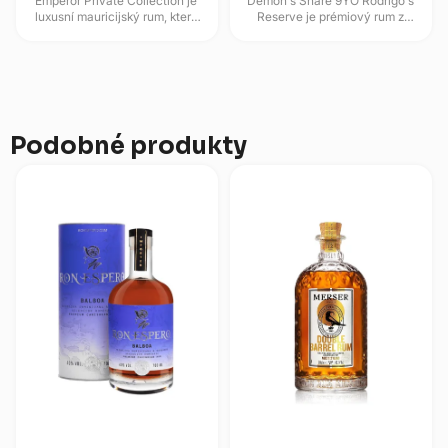
Emperor Private Collection je
Demon's Share 9YO Rodrigo's
luxusní mauricijský rum, který
Reserve je prémiový rum z
kombinuje agricole rhum z
Panamy, který zraje devět let v
čerstvé třtinové šťávy a...
sudech z amerického bílého...
Podobné produkty