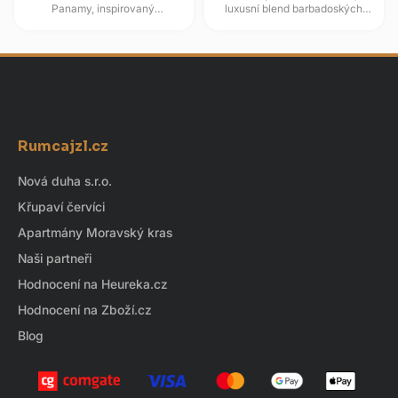
Panamy, inspirovaný
luxusní blend barbadoských
guatemalskou tradicí. Zraje až
rumů, který v sobě snoubí
23 let v dubových sudech po
tradiční řemeslnou výrobu a...
bourbonu v...
Z
á
Rumcajzl.cz
p
a
Nová duha s.r.o.
t
Křupaví červíci
í
Apartmány Moravský kras
Naši partneři
Hodnocení na Heureka.cz
Hodnocení na Zboží.cz
Blog