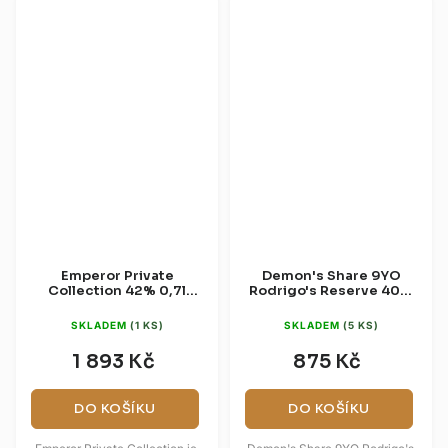
Emperor Private
Demon's Share 9YO
Collection 42% 0,7l
Rodrigo's Reserve 40%
(dárková krabice)
0,7l (dárková tuba)
SKLADEM
(1 KS)
SKLADEM
(5 KS)
1 893 Kč
875 Kč
DO KOŠÍKU
DO KOŠÍKU