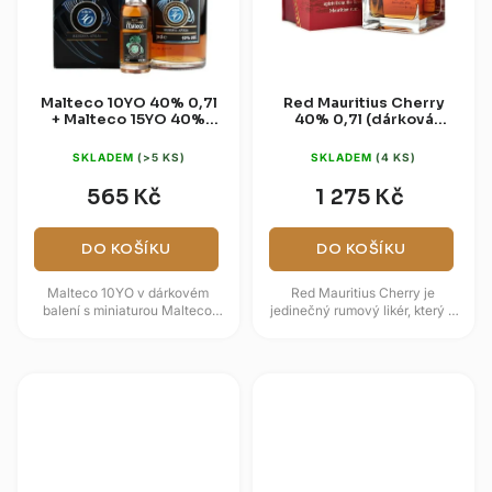
Malteco 10YO 40% 0,7l
Red Mauritius Cherry
+ Malteco 15YO 40%
40% 0,7l (dárková
0,05l (dárková krabice)
kazeta)
SKLADEM
(>5 KS)
SKLADEM
(4 KS)
565 Kč
1 275 Kč
DO KOŠÍKU
DO KOŠÍKU
Malteco 10YO v dárkovém
Red Mauritius Cherry je
balení s miniaturou Malteco
jedinečný rumový likér, který v
15YO nabízí dvě úrovně sladšího
sobě snoubí exotiku ostrova
guatemalského rumového
Mauricius s jemnou sladkostí...
stylu....