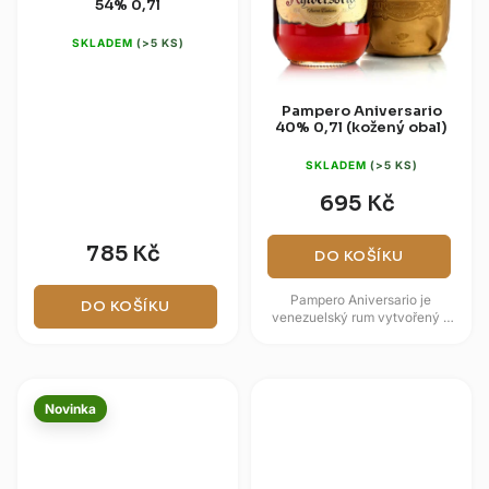
54% 0,7l
SKLADEM
(>5 KS)
Pampero Aniversario
40% 0,7l (kožený obal)
SKLADEM
(>5 KS)
695 Kč
785 Kč
DO KOŠÍKU
Pampero Aniversario je
DO KOŠÍKU
venezuelský rum vytvořený k
výročí založení značky Pampero
a dodávaný v typickém
koženém...
Novinka