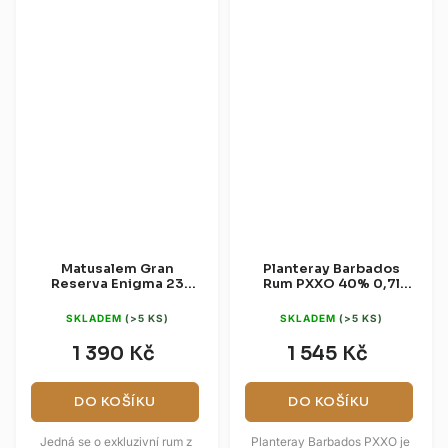
Matusalem Gran
Planteray Barbados
Reserva Enigma 23
Rum PXXO 40% 0,7l
40% 0,7l (dárková
(dárková krabice)
krabice)
SKLADEM
(>5 KS)
SKLADEM
(>5 KS)
1 390 Kč
1 545 Kč
DO KOŠÍKU
DO KOŠÍKU
Jedná se o exkluzivní rum z
Planteray Barbados PXXO je