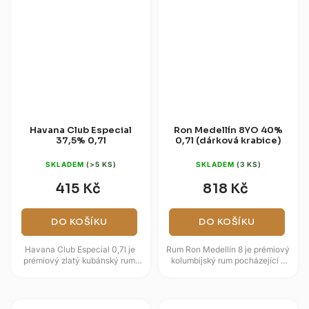
Havana Club Especial
Ron Medellín 8YO 40%
37,5% 0,7l
0,7l (dárková krabice)
SKLADEM
(>5 KS)
SKLADEM
(3 KS)
415 Kč
818 Kč
DO KOŠÍKU
DO KOŠÍKU
Havana Club Especial 0,7l je
Rum Ron Medellín 8 je prémiový
prémiový zlatý kubánský rum,
kolumbijský rum pocházející z
který vyniká svým procesem
tradiční palírny Fábrica de
dvojitého zrání v dubových...
Licores de Antioquia (FLA),...