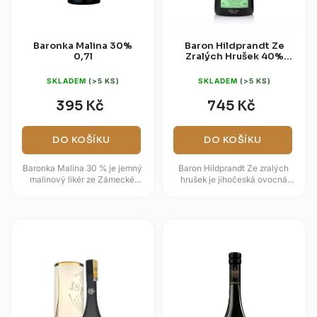
Baronka Malina 30%
Baron Hildprandt Ze
0,7l
Zralých Hrušek 40%
0,7l
SKLADEM
(>5 KS)
SKLADEM
(>5 KS)
395 Kč
745 Kč
DO KOŠÍKU
DO KOŠÍKU
Baronka Malina 30 % je jemný
Baron Hildprandt Ze zralých
malinový likér ze Zámecké
hrušek je jihočeská ovocná
palírny Blatná, kde vzniká pod
specialita z historické palírny v
dohledem mistra destilatéra...
Blatné. Spojuje rok stařený...