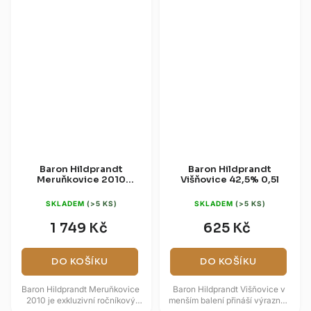
Baron Hildprandt
Baron Hildprandt
Meruňkovice 2010
Višňovice 42,5% 0,5l
Limitovaná Edice
(dárková krabice)
SKLADEM
(>5 KS)
SKLADEM
(>5 KS)
1 749 Kč
625 Kč
DO KOŠÍKU
DO KOŠÍKU
Baron Hildprandt Meruňkovice
Baron Hildprandt Višňovice v
2010 je exkluzivní ročníkový
menším balení přináší výraznou