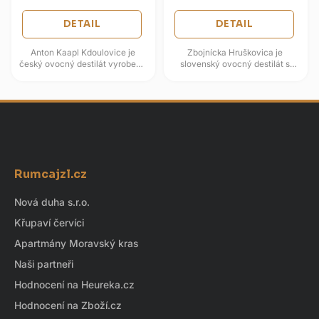
DETAIL
DETAIL
Anton Kaapl Kdoulovice je
Zbojnícka Hruškovica je
český ovocný destilát vyrobený
slovenský ovocný destilát s
alkoholovým kvašením a
čistým a srozumitelným
destilací kdoulí. Naředění
hruškovým charakterem. V chuti
měkkou...
i vůni se...
Z
á
Rumcajzl.cz
p
a
Nová duha s.r.o.
t
Křupaví červíci
í
Apartmány Moravský kras
Naši partneři
Hodnocení na Heureka.cz
Hodnocení na Zboží.cz