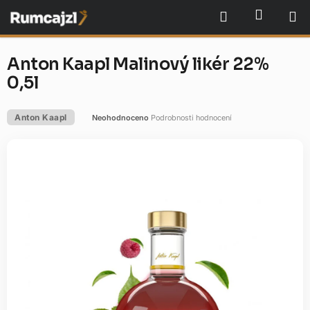
Přejít
NÁKU
Hledat
na
obsah
Anton Kaapl Malinový likér 22%
0,5l
Anton Kaapl
Neohodnoceno
Podrobnosti hodnocení
Průměrné
hodnocení
produktu
je
0,0
z
5
hvězdiček.