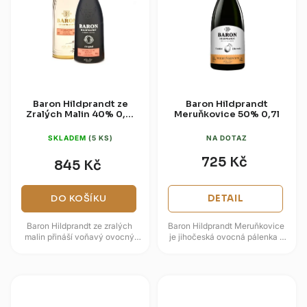
Baron Hildprandt ze
Baron Hildprandt
Zralých Malin 40% 0,7l
Meruňkovice 50% 0,7l
(dárková tuba)
SKLADEM
(5 KS)
NA DOTAZ
725 Kč
845 Kč
DO KOŠÍKU
DETAIL
Baron Hildprandt ze zralých
Baron Hildprandt Meruňkovice
malin přináší voňavý ovocný
je jihočeská ovocná pálenka z
charakter v jemně vyzrálé
výběrových meruněk, která
podobě ze Zámecké palírny
staví na trojité destilaci a...
Blatná. V...