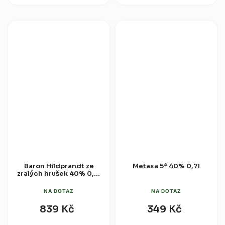
destilát, který v sobě nese
pálenku z tmavého peckového
esenci dokonale vyzrálých...
ovoce. Čtyřnásobná destilace...
Baron Hildprandt ze
Metaxa 5* 40% 0,7l
zralých hrušek 40% 0,7l
(dárková tuba)
NA DOTAZ
NA DOTAZ
839 Kč
349 Kč