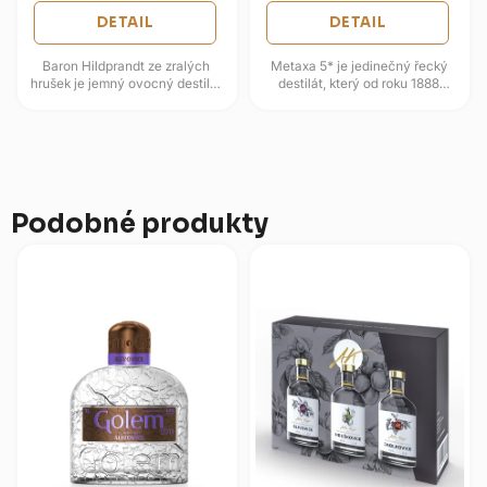
DETAIL
DETAIL
Baron Hildprandt ze zralých
Metaxa 5* je jedinečný řecký
hrušek je jemný ovocný destilát
destilát, který od roku 1888
ze Zámecké palírny Blatná,
přináší spojení tradice a
postavený na čistém projevu...
originality pod vedením
vizionáře...
Podobné produkty