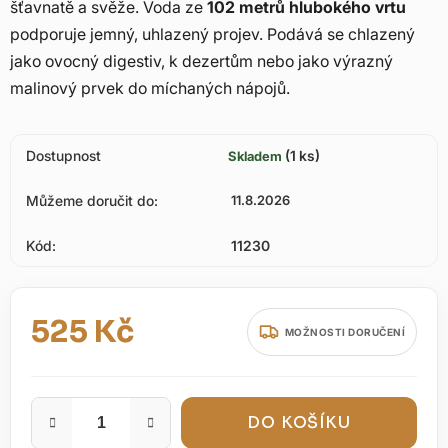
šťavnatě a svěže. Voda ze
102 metrů hlubokého vrtu
podporuje jemný, uhlazený projev. Podává se chlazený
jako ovocný digestiv, k dezertům nebo jako výrazný
malinový prvek do míchaných nápojů.
Dostupnost
(1 ks)
Skladem
Můžeme doručit do:
11.8.2026
Kód:
11230
525 Kč
MOŽNOSTI DORUČENÍ
Měrná cena:
DO KOŠÍKU