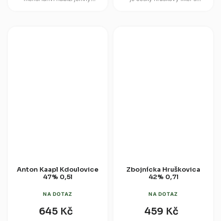
ovocný destilát z pečlivě
výraznou ovocnou vůní a jemně
vybraných hrušek.
sladším projevem. Staví na...
Čtyřnásobná...
Anton Kaapl Kdoulovice
Zbojnícka Hruškovica
47% 0,5l
42% 0,7l
NA DOTAZ
NA DOTAZ
645 Kč
459 Kč