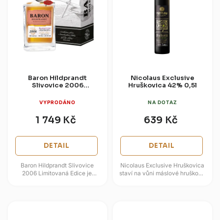
Baron Hildprandt
Nicolaus Exclusive
Slivovice 2006
Hruškovica 42% 0,5l
Limitovaná Edice 50%
0,7l (dárková krabice)
VYPRODÁNO
NA DOTAZ
1 749 Kč
639 Kč
DETAIL
DETAIL
Baron Hildprandt Slivovice
Nicolaus Exclusive Hruškovica
2006 Limitovaná Edice je
staví na vůni máslové hruškové
dlouho stařená česká slivovice
dužiny, jemné ovocnosti a
z jihočeské tradice zámecké...
lehkém citrusovém nádechu....