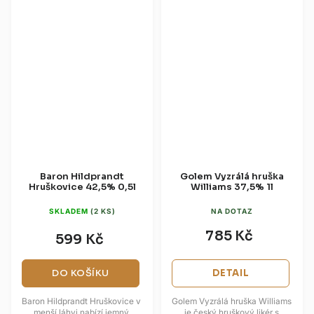
Baron Hildprandt
Golem Vyzrálá hruška
Hruškovice 42,5% 0,5l
Williams 37,5% 1l
SKLADEM
(2 KS)
NA DOTAZ
785 Kč
599 Kč
DO KOŠÍKU
DETAIL
Baron Hildprandt Hruškovice v
Golem Vyzrálá hruška Williams
menší láhvi nabízí jemný
je český hruškový likér s