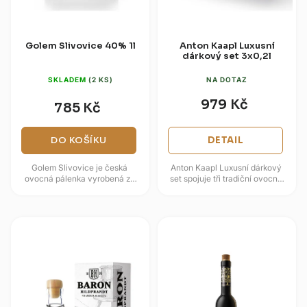
Golem Slivovice 40% 1l
Anton Kaapl Luxusní
dárkový set 3x0,2l
SKLADEM
(2 KS)
NA DOTAZ
979 Kč
785 Kč
DO KOŠÍKU
DETAIL
Golem Slivovice je česká
Anton Kaapl Luxusní dárkový
ovocná pálenka vyrobená ze
set spojuje tři tradiční ovocné
švestek odrůdy Prunus
pálenky v reprezentativním
Domestica. Výroba staví na
balení. V sadě najdete...
vysokém podílu...