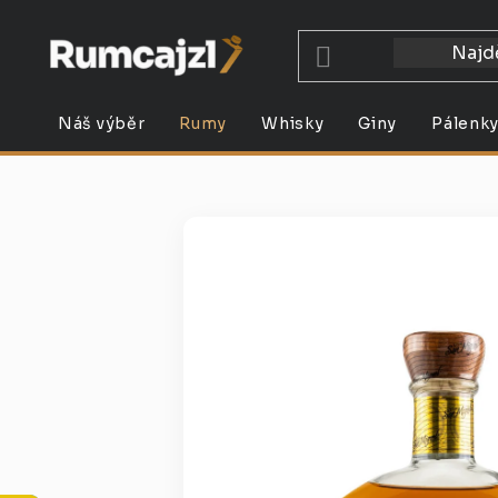
Přejít
na
obsah
Náš výběr
Rumy
Whisky
Giny
Pálenk