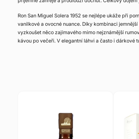
příjemně zahřeje a prodlouží dochuť. Celkový dojem j
Ron San Miguel Solera 1952 se nejlépe ukáže při poma
vanilkové a ovocné nuance. Díky kombinaci jemnější ch
vyzkoušet něco zajímavého mimo nejznámější rumové d
kávou po večeři. V elegantní láhvi a často i dárkové 