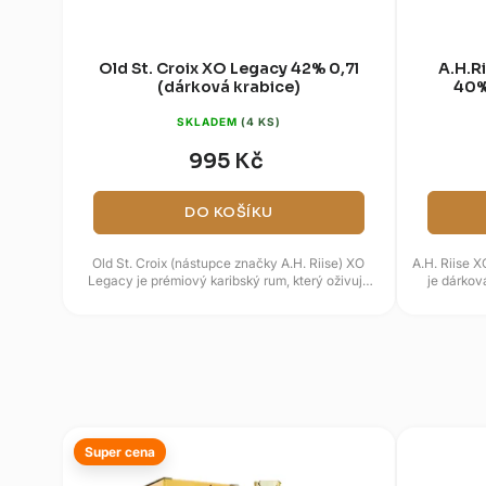
Old St. Croix XO Legacy 42% 0,7l
A.H.R
(dárková krabice)
40%
SKLADEM
(4 KS)
995 Kč
DO KOŠÍKU
Old St. Croix (nástupce značky A.H. Riise) XO
A.H. Riise 
Legacy je prémiový karibský rum, který oživuje
je dárkov
slávu historické značky...
Super cena