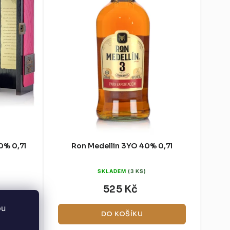
0% 0,7l
Ron Medellin 3YO 40% 0,7l
SKLADEM
(3 KS)
525 Kč
bu
DO KOŠÍKU