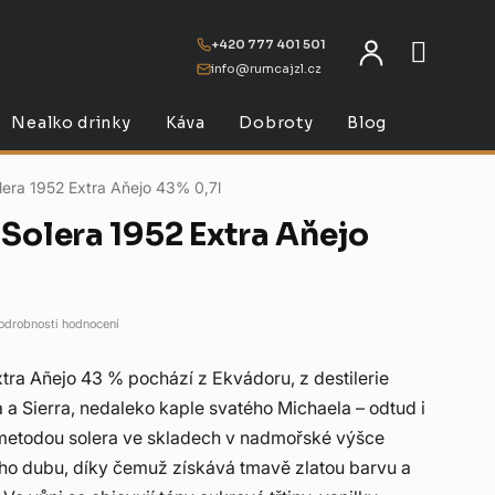
+420 777 401 501
info@rumcajzl.cz
NÁKU
Nealko drinky
Káva
Dobroty
Blog
lera 1952 Extra Aňejo 43% 0,7l
Solera 1952 Extra Aňejo
odrobnosti hodnocení
tra Añejo 43 % pochází z Ekvádoru, z destilerie
 a Sierra, nedaleko kaple svatého Michaela – odtud i
metodou solera ve skladech v nadmořské výšce
ho dubu, díky čemuž získává tmavě zlatou barvu a