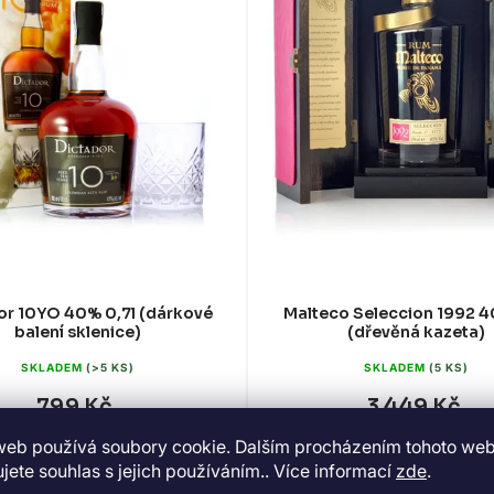
or 10YO 40% 0,7l (dárkové
Malteco Seleccion 1992 4
balení sklenice)
(dřevěná kazeta)
SKLADEM
(>5 KS)
SKLADEM
(5 KS)
799 Kč
3 449 Kč
web používá soubory cookie. Dalším procházením tohoto we
DO KOŠÍKU
DO KOŠÍKU
jete souhlas s jejich používáním.. Více informací
zde
.