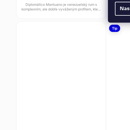
Diplomático Mantuano je venezuelský rum s
Dictador 10
Nas
komplexním, ale dobře vyváženým profilem, který
vyráběný 
vzniká jako směs lehkých i...
Tip