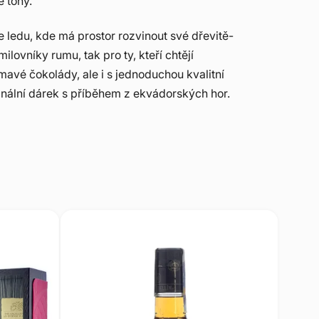
é tóny.
e ledu, kde má prostor rozvinout své dřevitě-
lovníky rumu, tak pro ty, kteří chtějí
avé čokolády, ale i s jednoduchou kvalitní
ginální dárek s příběhem z ekvádorských hor.