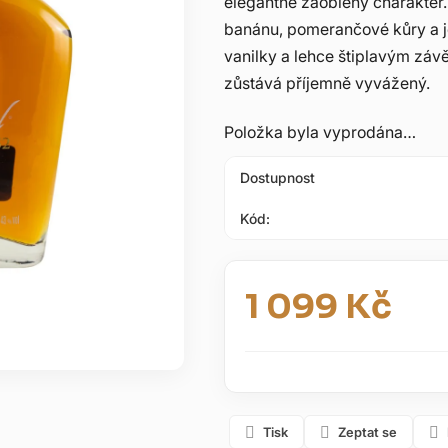
elegantně zaoblený charakter. V
5
banánu, pomerančové kůry a je
hvězdiček.
vanilky a lehce štiplavým závě
zůstává příjemně vyvážený.
Položka byla vyprodána…
Dostupnost
Kód:
1 099 Kč
Měrná cena:
Tisk
Zeptat se