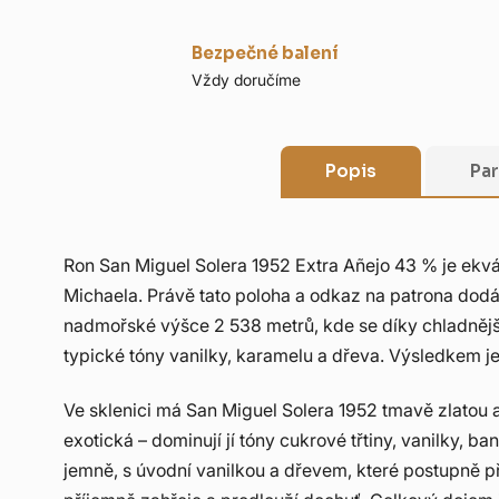
Bezpečné balení
Vždy doručíme
Popis
Pa
Ron San Miguel Solera 1952 Extra Añejo 43 % je ekvád
Michaela. Právě tato poloha a odkaz na patrona dodá
nadmořské výšce 2 538 metrů, kde se díky chladnějším
typické tóny vanilky, karamelu a dřeva. Výsledkem j
Ve sklenici má San Miguel Solera 1952 tmavě zlatou a
exotická – dominují jí tóny cukrové třtiny, vanilky,
jemně, s úvodní vanilkou a dřevem, které postupně př