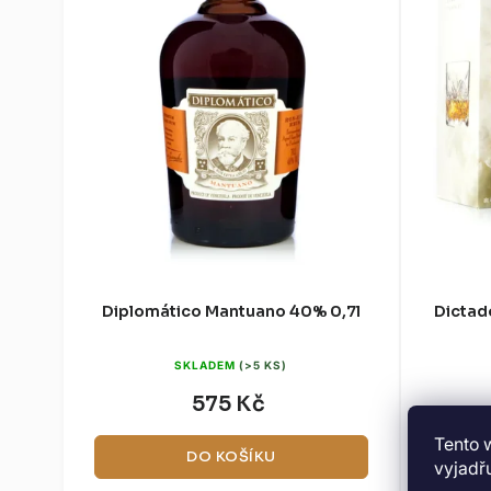
Diplomático Mantuano 40% 0,7l
Dictad
SKLADEM
(>5 KS)
575 Kč
Tento 
DO KOŠÍKU
vyjadřu