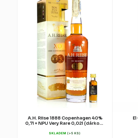
A.H. Riise 1888 Copenhagen 40%
El
0,7l + NPU Very Rare 0,02l (dárková
krabice)
SKLADEM
(>5 KS)