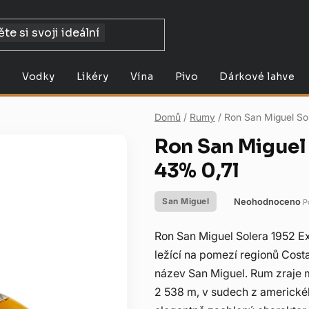
y
Vodky
Likéry
Vína
Pivo
Dárkové lahve
Domů
/
Rumy
/
Ron San Miguel So
Ron San Miguel 
43% 0,7l
Neohodnoceno
San Miguel
P
Průměrné
hodnocení
Ron San Miguel Solera 1952 Ex
produktu
ležící na pomezí regionů Costa
je
název San Miguel. Rum zraje 
0,0
2 538 m, v sudech z americké
z