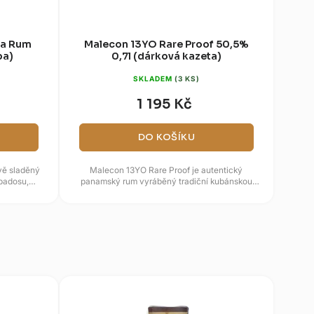
va Rum
Malecon 13YO Rare Proof 50,5%
ba)
0,7l (dárková kazeta)
SKLADEM
(3 KS)
1 195 Kč
DO KOŠÍKU
ivě sladěný
Malecon 13YO Rare Proof je autentický
rbadosu,
panamský rum vyráběný tradiční kubánskou
...
metodou, který vyniká svou intenzitou...