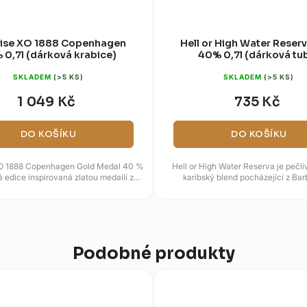
iise XO 1888 Copenhagen
Hell or High Water Reser
 0,7l (dárková krabice)
40% 0,7l (dárková tu
SKLADEM
(>5 KS)
SKLADEM
(>5 KS)
1 049 Kč
735 Kč
DO KOŠÍKU
DO KOŠÍKU
XO 1888 Copenhagen Gold Medal 40 %
Hell or High Water Reserva je pečl
á edice inspirovaná zlatou medailí z
karibský blend pocházející z Ba
kodaňské výstavy roku...
Trinidadu, Jamajky a Guyany.
Podobné produkty