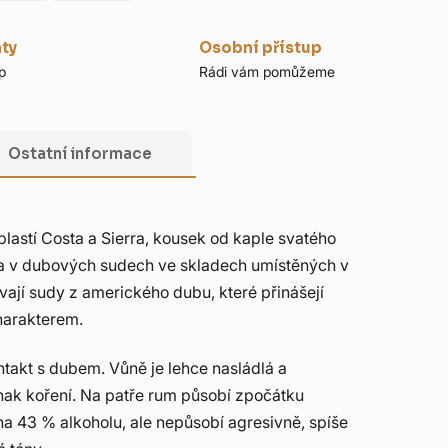
nty
Osobní přístup
p
Rádi vám pomůžeme
Ostatní informace
lastí Costa a Sierra, kousek od kaple svatého
era v dubových sudech ve skladech umístěných v
vají sudy z amerického dubu, které přinášejí
harakterem.
ntakt s dubem. Vůně je lehce nasládlá a
znak koření. Na patře rum působí zpočátku
na 43 % alkoholu, ale nepůsobí agresivně, spíše