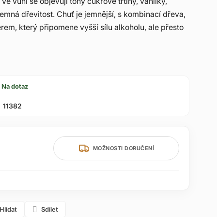
e vůni se objevují tóny cukrové třtiny, vanilky,
mná dřevitost. Chuť je jemnější, s kombinací dřeva,
rem, který připomene vyšší sílu alkoholu, ale přesto
Na dotaz
11382
MOŽNOSTI DORUČENÍ
Hlídat
Sdílet