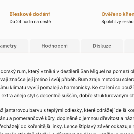
Bleskové dodání
Ověřeno klie
Do 24 hodin na cestě
Spolehlivý e-sho
rametry
Hodnocení
Diskuze
orský rum, který vzniká v destilerii San Miguel na pomezí ob
vají značce její jméno i svůj příběh. Rum zraje metodou sol
u klimatu vyvíjí pomaleji a harmonicky. Ke staření se použí
e extra añejo styl s decentně sušším, dobře strukturovaným c
ž jantarovou barvu s teplými odlesky, které odrážejí delší ko
 banánu a pomerančové kůry, doplněné o jemnou dřevitost a ná
echázejí do kořenitější linky. Lehce štiplavý závěr odkazuje 