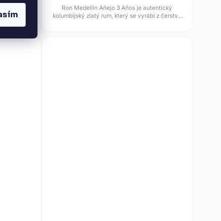
e ceněný
Ron Medellin Añejo 3 Años je autentický
asím
elegancí a
kolumbijský zlatý rum, který se vyrábí z čerstvé
uhým...
šťávy z cukrové třtiny v...