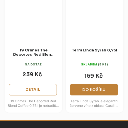
19 Crimes The
Terra Linda Syrah 0,75l
Deported Red Blend
Coffee 0,75l
NA DOTAZ
SKLADEM
(5 KS)
239 Kč
159 Kč
DETAIL
DO KOŠÍKU
19 Crimes The Deported Red
Terra Linda Syrah je elegantní
Blend Coffee 0,75 l je netradiční
červené víno z oblasti Castilla-
australské červené víno, do
La Mancha, které zaujme
kterého se po dokvašení...
intenzivním aroma tmavého...