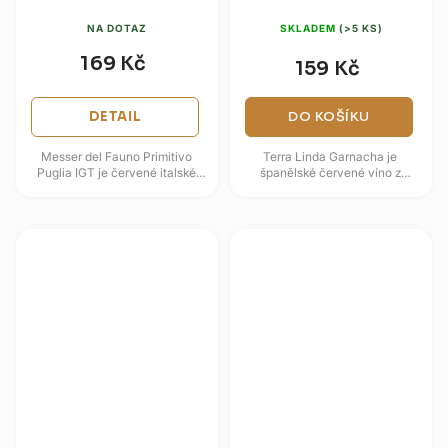
2020 0,75l
NA DOTAZ
SKLADEM
(>5 KS)
169 Kč
159 Kč
DETAIL
DO KOŠÍKU
Messer del Fauno Primitivo
Terra Linda Garnacha je
Puglia IGT je červené italské
španělské červené víno z
víno z odrůdy Primitivo, která v
odrůdy Garnacha, která je ve
Apulii dává plná, ovocná a...
Španělsku doma zejména v
teplejších...