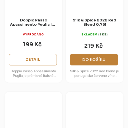
Doppio Passo
Silk & Spice 2022 Red
Apassimento Puglia IGT
Blend 0,75l
0,75l
VYPRODÁNO
SKLADEM
(1 KS)
199 Kč
219 Kč
DETAIL
DO KOŠÍKU
Doppio Passo Appassimento
Silk & Spice 2022 Red Blend je
Puglia je prémiové italské
portugalské červené víno
červené víno z regionu Apulie,
inspirované cestami
konkrétně z poloostrova
mořeplavců, hedvábím a
Salento,...
kořením. V chuti...