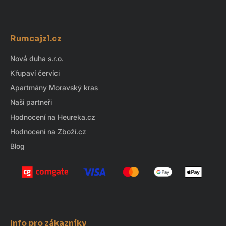
Z
á
Rumcajzl.cz
p
a
Nová duha s.r.o.
t
Křupaví červíci
í
Apartmány Moravský kras
Naši partneři
Hodnocení na Heureka.cz
Hodnocení na Zboží.cz
Blog
Info pro zákazníky