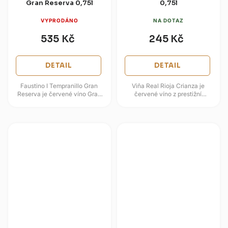
Gran Reserva 0,75l
0,75l
VYPRODÁNO
NA DOTAZ
535 Kč
245 Kč
DETAIL
DETAIL
Faustino I Tempranillo Gran
Viña Real Rioja Crianza je
Reserva je červené víno Gran
červené víno z prestižní
Reserva z oblasti Rioja, které
španělské oblasti Rioja DOCa,
staví na odrůdě Tempranillo a...
postavené především na
odrůdě...