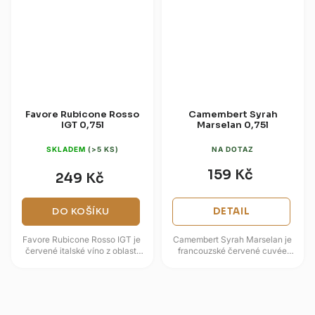
Favore Rubicone Rosso
Camembert Syrah
IGT 0,75l
Marselan 0,75l
SKLADEM
(>5 KS)
NA DOTAZ
159 Kč
249 Kč
DO KOŠÍKU
DETAIL
Favore Rubicone Rosso IGT je
Camembert Syrah Marselan je
červené italské víno z oblasti
francouzské červené cuvée
Rubicone, laděné do měkčího
vytvořené s ohledem na
ovocného stylu. Ve vůni se...
párování s krémovými sýry
typu...