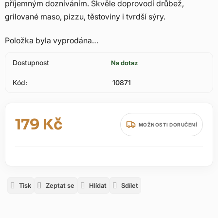
příjemným dozníváním. Skvěle doprovodí drůbež,
grilované maso, pizzu, těstoviny i tvrdší sýry.
Položka byla vyprodána…
Dostupnost
Na dotaz
Kód:
10871
179 Kč
MOŽNOSTI DORUČENÍ
Měrná cena:
Tisk
Zeptat se
Hlídat
Sdílet