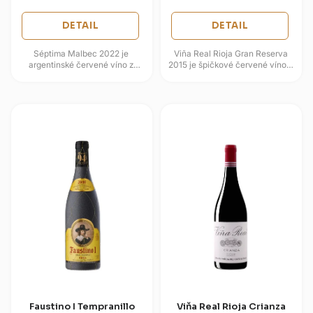
DETAIL
DETAIL
Séptima Malbec 2022 je
Viña Real Rioja Gran Reserva
argentinské červené víno z
2015 je špičkové červené víno z
Mendozy, které staví na čistém
Riojy, založené převážně na
odrůdovém projevu Malbecu.
odrůdě Tempranillo s menším...
Nabízí...
Faustino I Tempranillo
Viňa Real Rioja Crianza