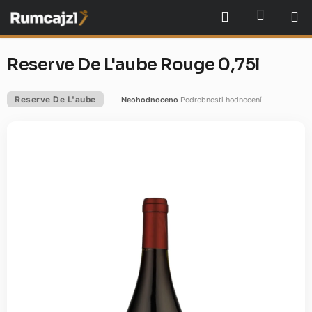
Přejít
NÁKU
Hledat
na
obsah
Reserve De L'aube Rouge 0,75l
Reserve De L'aube
Neohodnoceno
Podrobnosti hodnocení
Průměrné
hodnocení
produktu
je
0,0
z
5
hvězdiček.