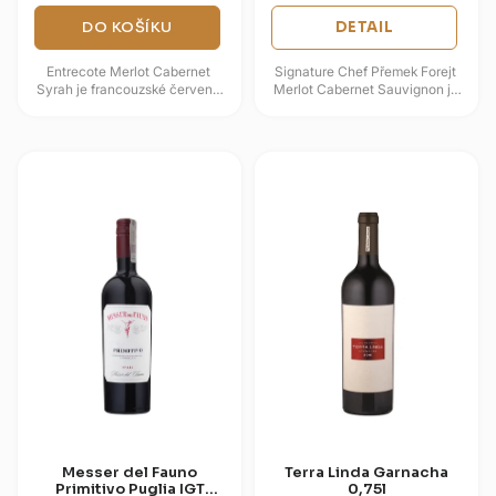
DO KOŠÍKU
DETAIL
Entrecote Merlot Cabernet
Signature Chef Přemek Forejt
Syrah je francouzské červené
Merlot Cabernet Sauvignon je
cuvée z oblasti Languedoc-
suché červené víno z
Roussillon, vytvořené jako
jihozápadní Francie, postavené
partner k...
na...
Messer del Fauno
Terra Linda Garnacha
Primitivo Puglia IGT
0,75l