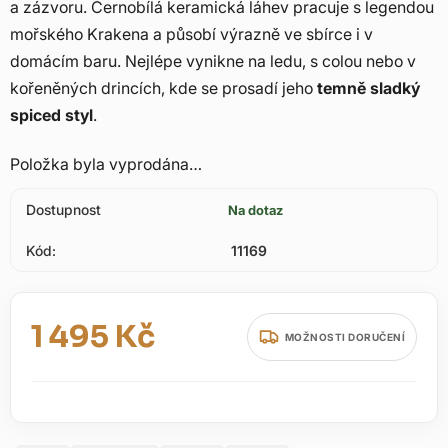
a zázvoru. Černobílá keramická láhev pracuje s legendou
mořského Krakena a působí výrazně ve sbírce i v
domácím baru. Nejlépe vynikne na ledu, s colou nebo v
kořeněných drincích, kde se prosadí jeho
temně sladký
spiced styl
.
Položka byla vyprodána…
Dostupnost
Na dotaz
Kód:
11169
1 495 Kč
MOŽNOSTI DORUČENÍ
Měrná cena: