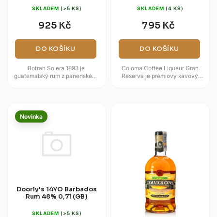
SKLADEM
(>5 KS)
SKLADEM
(4 KS)
925 Kč
795 Kč
DO KOŠÍKU
DO KOŠÍKU
Botran Solera 1893 je
Coloma Coffee Liqueur Gran
guatemalský rum z panenského
Reserva je prémiový kávový
třtinového medu, stařený
likér z Hacienda Coloma v
metodou solera v sudech po
kolumbijském Fusagasugá,
bourbonu,...
vyráběný s...
Novinka
Doorly's 14YO Barbados
Rum 48% 0,7l (GB)
SKLADEM
(>5 KS)