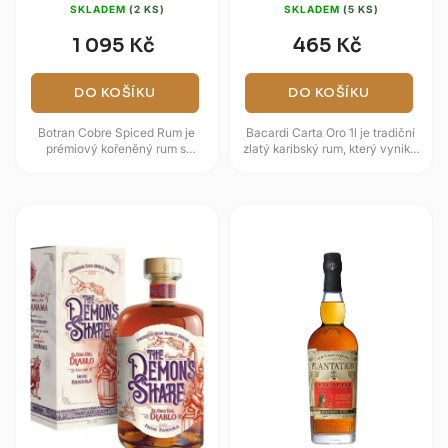
SKLADEM
(2 KS)
SKLADEM
(5 KS)
1 095 Kč
465 Kč
DO KOŠÍKU
DO KOŠÍKU
Botran Cobre Spiced Rum je
Bacardi Carta Oro 1l je tradiční
prémiový kořeněný rum s
zlatý karibský rum, který vyniká
obsahem alkoholu 45 %,
svou jemností a vyváženou
vyráběný guatemalskou
chutí. Destilát zraje v...
palírnou Casa Botran,...