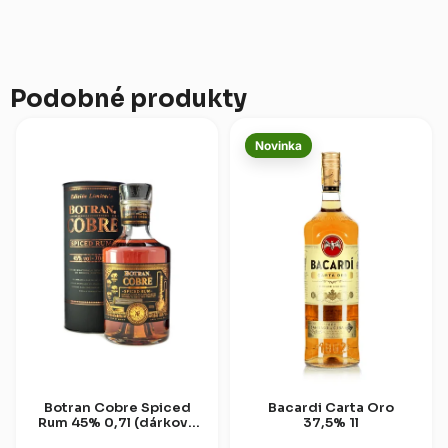
podnebí. Následně byl
40 let v tropech v dubových
doplněn...
sudech,...
Podobné produkty
Novinka
Botran Cobre Spiced
Bacardi Carta Oro
Rum 45% 0,7l (dárková
37,5% 1l
tuba)