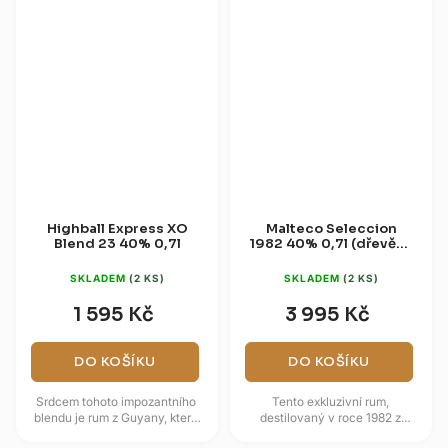
Highball Express XO
Malteco Seleccion
Blend 23 40% 0,7l
1982 40% 0,7l (dřevěná
kazeta)
SKLADEM
(2 KS)
SKLADEM
(2 KS)
1 595 Kč
3 995 Kč
DO KOŠÍKU
DO KOŠÍKU
Srdcem tohoto impozantního
Tento exkluzivní rum,
blendu je rum z Guyany, který
destilovaný v roce 1982 z
zrál až 23 let v tropickém
melasy cukrové třtiny, zraje přes