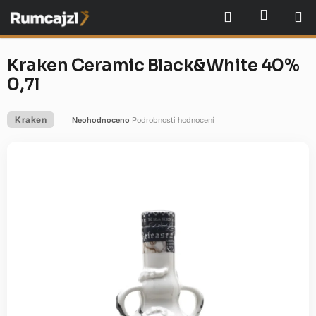
Přejít
NÁKU
Hledat
na
obsah
Kraken Ceramic Black&White 40%
0,7l
Kraken
Neohodnoceno
Podrobnosti hodnocení
Průměrné
hodnocení
produktu
je
0,0
z
5
hvězdiček.