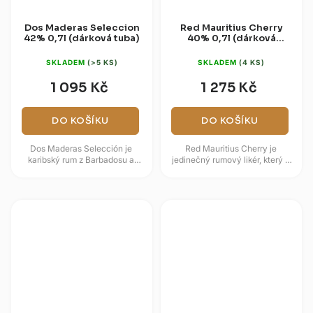
Dos Maderas Seleccion
Red Mauritius Cherry
42% 0,7l (dárková tuba)
40% 0,7l (dárková
kazeta)
SKLADEM
(>5 KS)
SKLADEM
(4 KS)
1 095 Kč
1 275 Kč
DO KOŠÍKU
DO KOŠÍKU
Dos Maderas Selección je
Red Mauritius Cherry je
karibský rum z Barbadosu a
jedinečný rumový likér, který v
Guyany, který navazuje na styl
sobě snoubí exotiku ostrova
značky známé dvojím zráním
Mauricius s jemnou sladkostí...
mezi...