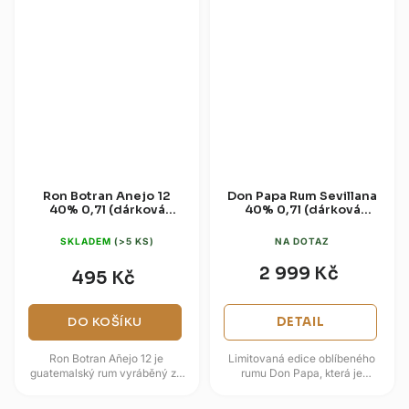
Ron Botran Anejo 12
Don Papa Rum Sevillana
40% 0,7l (dárková
40% 0,7l (dárková
krabice)
tuba)
SKLADEM
(>5 KS)
NA DOTAZ
2 999 Kč
495 Kč
DO KOŠÍKU
DETAIL
Ron Botran Añejo 12 je
Limitovaná edice oblíbeného
guatemalský rum vyráběný ze
rumu Don Papa, která je
šťávy cukrové třtiny a stařený
inspirována historickou
systémem solera. Zrání probíhá
obchodní cestou Manila-