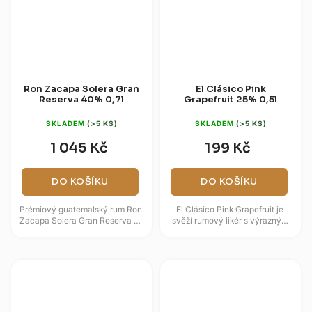
Ron Zacapa Solera Gran
El Clásico Pink
Reserva 40% 0,7l
Grapefruit 25% 0,5l
SKLADEM
(>5 KS)
SKLADEM
(>5 KS)
1 045 Kč
199 Kč
DO KOŠÍKU
DO KOŠÍKU
Prémiový guatemalský rum Ron
El Clásico Pink Grapefruit je
Zacapa Solera Gran Reserva se
svěží rumový likér s výrazným
vyrábí z čistého panenského
akcentem růžového grepu.
sirupu cukrové třtiny a zraje...
Základem je směs třtinových...