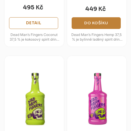
495 Kč
449 Kč
DETAIL
DO KOŠÍKU
Dead Man’s Fingers Coconut
Dead Man’s Fingers Hemp 37,5
37,5 % je kokosový spirit drink
% je bylinně laděný spirit drink
na bázi karibského rumu, který
na bázi karibského rumu s
kombinuje tropickou...
netradiční konopnou...