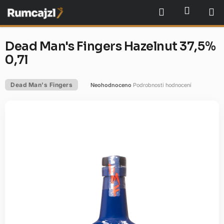
Přejít
NÁKU
Hledat
na
obsah
Dead Man's Fingers Hazelnut 37,5%
0,7l
Dead Man's Fingers
Neohodnoceno
Podrobnosti hodnocení
Průměrné
hodnocení
produktu
je
0,0
z
5
hvězdiček.