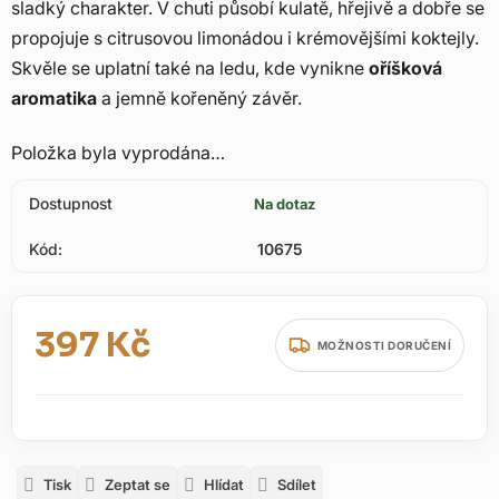
sladký charakter. V chuti působí kulatě, hřejivě a dobře se
propojuje s citrusovou limonádou i krémovějšími koktejly.
Skvěle se uplatní také na ledu, kde vynikne
oříšková
aromatika
a jemně kořeněný závěr.
Položka byla vyprodána…
Dostupnost
Na dotaz
Kód:
10675
397 Kč
MOŽNOSTI DORUČENÍ
Měrná cena:
Tisk
Zeptat se
Hlídat
Sdílet