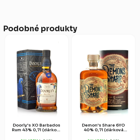
Podobné produkty
Doorly's XO Barbados
Demon's Share 6YO
Rum 43% 0,7l (dárková
40% 0,7l (dárková
krabice)
tuba)