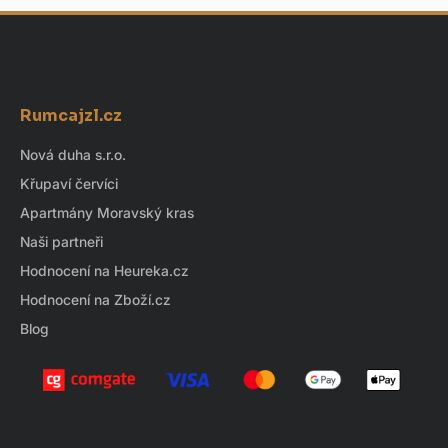
v...
Acapulco z 18....
Z
á
Rumcajzl.cz
p
a
Nová duha s.r.o.
t
Křupaví červíci
í
Apartmány Moravský kras
Naši partneři
Hodnocení na Heureka.cz
Hodnocení na Zboží.cz
Blog