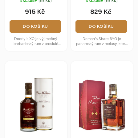
SKLADEM
(>5 KS)
SKLADEM
(>5 KS)
915 Kč
829 Kč
DO KOŠÍKU
DO KOŠÍKU
Doorly's XO je výjimečný
Demon's Share 6YO je
barbadoský rum z proslulé
panamský rum z melasy, který
palírny Foursquare, který
zraje šest let ve znovu
představuje mistrovské dílo v
vypálených sudech z
míchání...
amerického dubu....