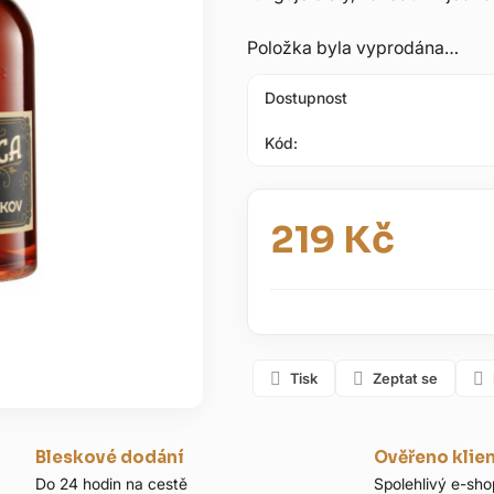
hvězdiček.
Položka byla vyprodána…
Dostupnost
Kód:
219 Kč
Měrná cena:
Tisk
Zeptat se
Bleskové dodání
Ověřeno klie
Do 24 hodin na cestě
Spolehlivý e-sho