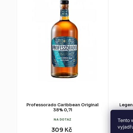
Professorado Caribbean Original
Legend
38% 0,7l
Tento 
NA DOTAZ
vyjadřu
309 Kč