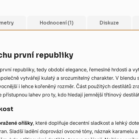
metry
Hodnocení (1)
Diskuze
chu první republiky
rvní republiky, tedy období elegance, řemeslné hrdosti a vyt
polečně vytvářejí kulatý a srozumitelný charakter. V blendu 
ocnější i lehce kořeněný rozměr. Část použitých destilátů zr
přístupnou lahev pro ty, kdo hledají jemnější třtinový destilát
kost
pražené oříšky
, které doplňuje decentní sladkost a lehký do
hran. Sladší ladění doprovází ovocné tóny, náznak karamelu a