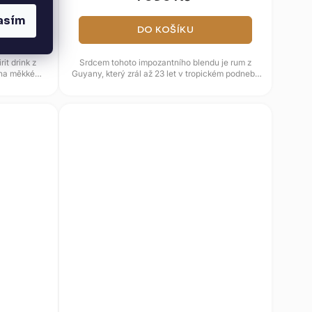
asím
DO KOŠÍKU
rit drink z
Srdcem tohoto impozantního blendu je rum z
í na měkkém
Guyany, který zrál až 23 let v tropickém podnebí.
Následně byl doplněn...