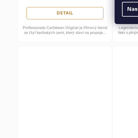
Nas
DETAIL
Professorado Caribbean Original je třtinový blend
Legendario
ze čtyř karibských zemí, který staví na propojení
likér s pln
Panamy, Jamajky,...