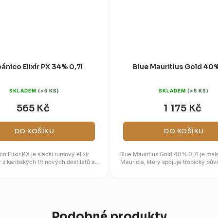
ánico Elixír PX 34% 0,7l
Blue Mauritius Gold 40%
SKLADEM
(>5 KS)
SKLADEM
(>5 KS)
565 Kč
1 175 Kč
DO KOŠÍKU
DO KOŠÍKU
o Elixír PX je sladší rumový elixír
Blue Mauritius Gold 40% 0,7l je mel
 z karibských třtinových destilátů a
Mauricia, který spojuje tropický pův
španělského dozrávání....
francouzském dubu a...
Podobné produkty