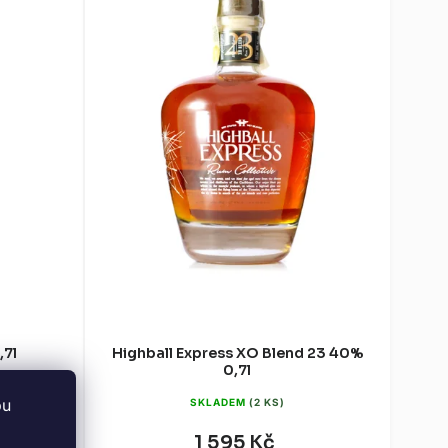
,7l
Highball Express XO Blend 23 40%
0,7l
bu
SKLADEM
(2 KS)
1 595 Kč