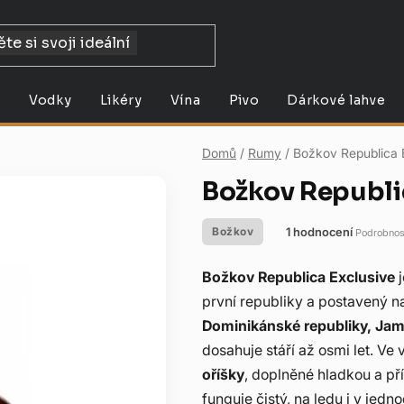
y
Vodky
Likéry
Vína
Pivo
Dárkové lahve
Domů
/
Rumy
/
Božkov Republica 
Božkov Republi
1 hodnocení
Božkov
Podrobnos
Průměrné
hodnocení
Božkov Republica Exclusive
j
produktu
první republiky a postavený na
je
Dominikánské republiky, Jam
2,0
dosahuje stáří až osmi let. Ve v
z
oříšky
, doplněné hladkou a p
5
funguje čistý, na ledu i v je