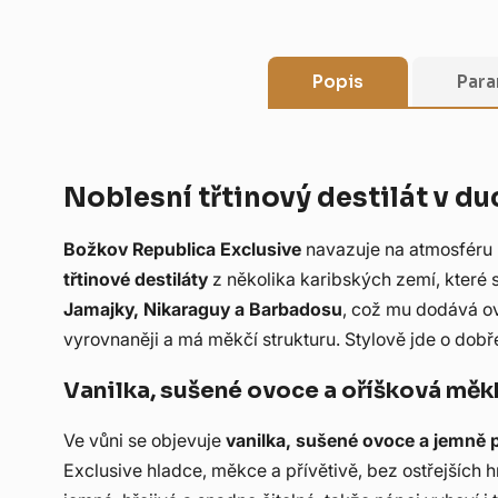
Popis
Para
Noblesní třtinový destilát v du
Božkov Republica Exclusive
navazuje na atmosféru p
třtinové destiláty
z několika karibských zemí, které s
Jamajky, Nikaraguy a Barbadosu
, což mu dodává ov
vyrovnaněji a má měkčí strukturu. Stylově jde o dobře 
Vanilka, sušené ovoce a oříšková měk
Ve vůni se objevuje
vanilka, sušené ovoce a jemně 
Exclusive hladce, měkce a přívětivě, bez ostřejších 