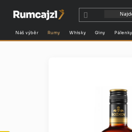
Přejít
na
obsah
Náš výběr
Rumy
Whisky
Giny
Pálenk