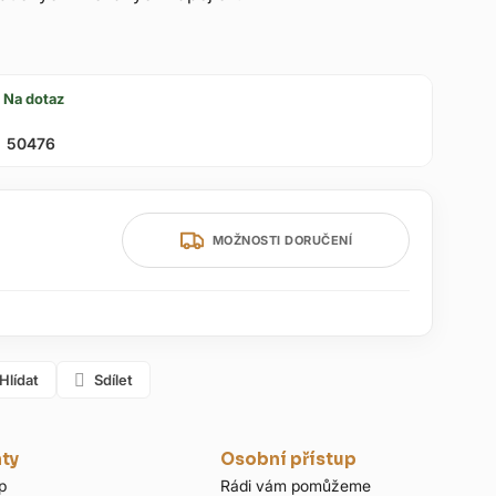
Na dotaz
50476
MOŽNOSTI DORUČENÍ
Hlídat
Sdílet
nty
Osobní přístup
p
Rádi vám pomůžeme