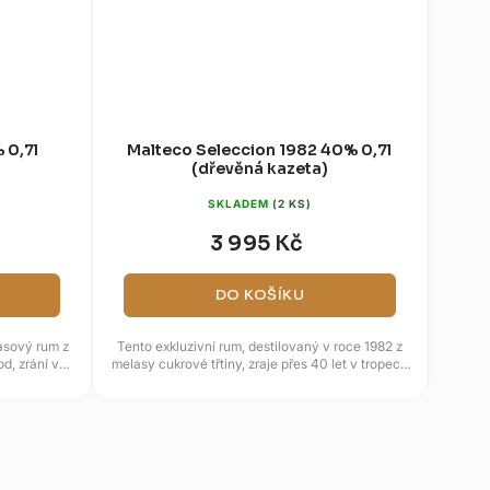
 0,7l
Malteco Seleccion 1982 40% 0,7l
(dřevěná kazeta)
SKLADEM
(2 KS)
3 995 Kč
DO KOŠÍKU
asový rum z
Tento exkluzivní rum, destilovaný v roce 1982 z
od, zrání ve
melasy cukrové třtiny, zraje přes 40 let v tropech
v dubových sudech,...