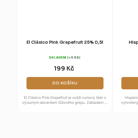
El Clásico Pink Grapefruit 25% 0,5l
Hisp
SKLADEM
(>5 KS)
199 Kč
DO KOŠÍKU
El Clásico Pink Grapefruit je svěží rumový likér s
Hispánic
výrazným akcentem růžového grepu. Základem je
vytvořený
směs třtinových...