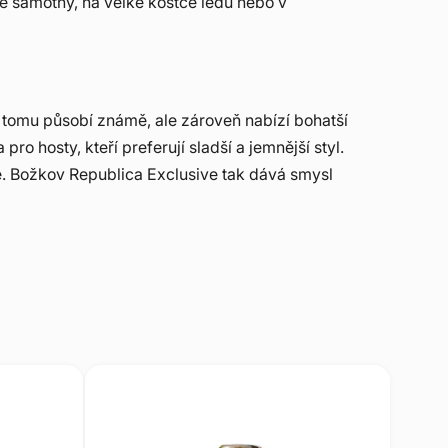
kne samotný, na velké kostce ledu nebo v
y tomu působí známě, ale zároveň nabízí bohatší
o hosty, kteří preferují sladší a jemnější styl.
je. Božkov Republica Exclusive tak dává smysl