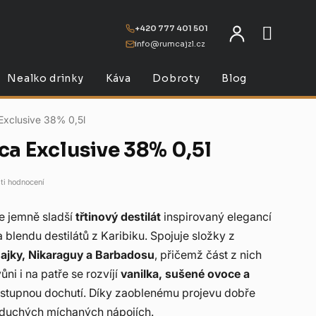
+420 777 401 501
info@rumcajzl.cz
NÁKU
Nealko drinky
Káva
Dobroty
Blog
Exclusive 38% 0,5l
ca Exclusive 38% 0,5l
ti hodnocení
e jemně sladší
třtinový destilát
inspirovaný elegancí
 blendu destilátů z Karibiku. Spojuje složky z
ajky, Nikaraguy a Barbadosu
, přičemž část z nich
ůni i na patře se rozvíjí
vanilka, sušené ovoce a
řístupnou dochutí. Díky zaoblenému projevu dobře
dnoduchých míchaných nápojích.