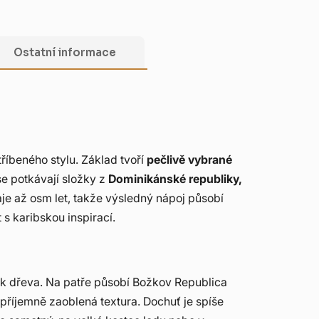
Ostatní informace
říbeného stylu. Základ tvoří
pečlivě vybrané
se potkávají složky z
Dominikánské republiky,
aje až osm let, takže výsledný nápoj působí
 s karibskou inspirací.
tek dřeva. Na patře působí Božkov Republica
 příjemně zaoblená textura. Dochuť je spíše