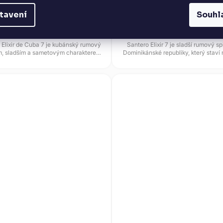
tavení
Souhl
DO KOŠÍKU
DETAIL
 Elixir de Cuba 7 je kubánský rumový
Santero Elixir 7 je sladší rumový spi
ým, sladším a sametovým charakterem.
Dominikánské republiky, který stav
Základ tvoří stařený...
třtinovém základu a...