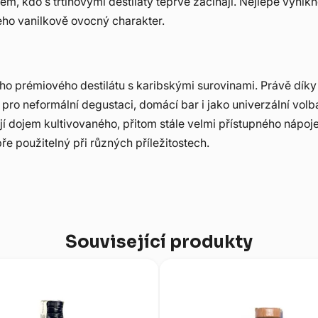
 těm, kdo s třtinovými destiláty teprve začínají. Nejlépe vyni
ho vanilkově ovocný charakter.
ého prémiového destilátu s karibskými surovinami. Právě dík
ro neformální degustaci, domácí bar i jako univerzální volba pr
jí dojem kultivovaného, přitom stále velmi přístupného nápo
ře použitelný při různých příležitostech.
Související produkty