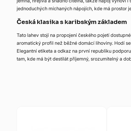
jemná, hřejivá a snadno čitelná, takže nápoj vyhoví i
jednoduchých míchaných nápojích, kde má prostor je
Česká klasika s karibským základem
Tato lahev stojí na propojení českého pojetí dostupn
aromatický profil než běžné domácí lihoviny. Hodí se p
Elegantní etiketa a odkaz na první republiku podporu
tam, kde má být destilát příjemný, srozumitelný a dob