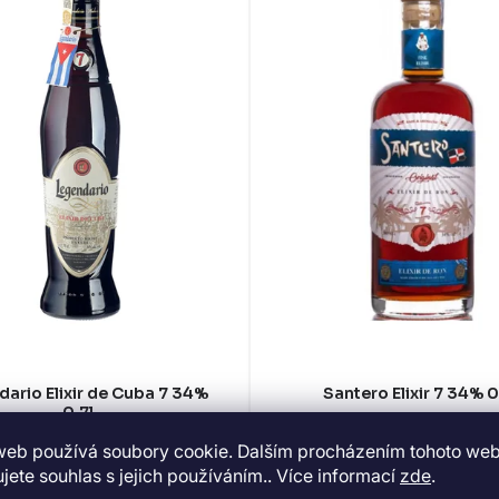
ario Elixir de Cuba 7 34%
Santero Elixir 7 34% 0
0,7l
web používá soubory cookie. Dalším procházením tohoto we
SKLADEM
(>5 KS)
NA DOTAZ
jete souhlas s jejich používáním.. Více informací
zde
.
515 Kč
485 Kč