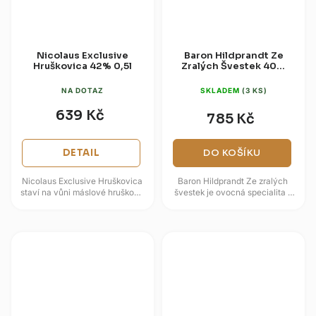
Nicolaus Exclusive
Baron Hildprandt Ze
Hruškovica 42% 0,5l
Zralých Švestek 40%
0,7l
NA DOTAZ
SKLADEM
(3 KS)
639 Kč
785 Kč
DETAIL
DO KOŠÍKU
Nicolaus Exclusive Hruškovica
Baron Hildprandt Ze zralých
staví na vůni máslové hruškové
švestek je ovocná specialita z
dužiny, jemné ovocnosti a
jižních Čech s plnějším
lehkém citrusovém nádechu....
švestkovým charakterem.
Vzniká z...