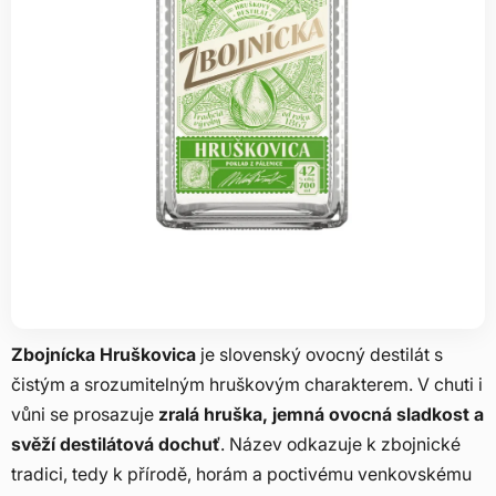
Zbojnícka Hruškovica
je slovenský ovocný destilát s
čistým a srozumitelným hruškovým charakterem. V chuti i
vůni se prosazuje
zralá hruška, jemná ovocná sladkost a
svěží destilátová dochuť
. Název odkazuje k zbojnické
tradici, tedy k přírodě, horám a poctivému venkovskému