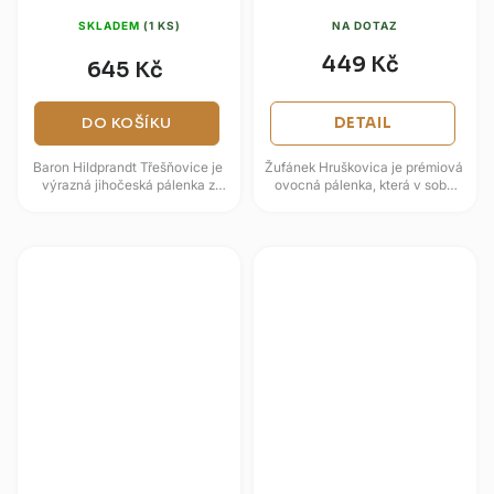
SKLADEM
(1 KS)
NA DOTAZ
449 Kč
645 Kč
DO KOŠÍKU
DETAIL
Baron Hildprandt Třešňovice je
Žufánek Hruškovica je prémiová
výrazná jihočeská pálenka z
ovocná pálenka, která v sobě
výběrových třešní, vytvořená v
nese autentickou chuť zralých
Zámecké palírně Blatná....
hrušek a odkaz na tradiční...