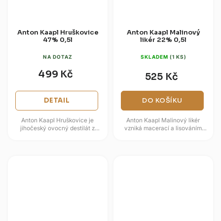
Anton Kaapl Hruškovice
Anton Kaapl Malinový
47% 0,5l
likér 22% 0,5l
NA DOTAZ
SKLADEM
(1 KS)
499 Kč
525 Kč
DETAIL
DO KOŠÍKU
Anton Kaapl Hruškovice je
Anton Kaapl Malinový likér
jihočeský ovocný destilát z
vzniká macerací a lisováním
Lihovaru Anton Kaapl,
celých malin v ovocném
postavený na zralých hruškách
destilátu s přídavkem vanilky z...
a čistém...