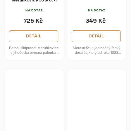
Meruňkovice 50% 0,7l
NA DOTAZ
NA DOTAZ
725 Kč
349 Kč
DETAIL
DETAIL
Baron Hildprandt Meruňkovice
Metaxa 5* je jedinečný řecký
je jihočeská ovocná pálenka z
destilát, který od roku 1888
výběrových meruněk, která
přináší spojení tradice a
staví na trojité destilaci a...
originality pod vedením
vizionáře...