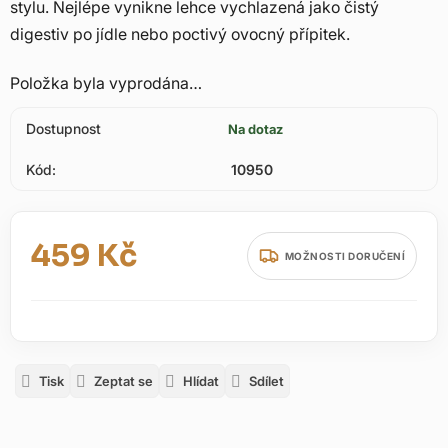
stylu. Nejlépe vynikne lehce vychlazená jako čistý
digestiv po jídle nebo poctivý ovocný přípitek.
Položka byla vyprodána…
Dostupnost
Na dotaz
Kód:
10950
459 Kč
MOŽNOSTI DORUČENÍ
Měrná cena:
Tisk
Zeptat se
Hlídat
Sdílet