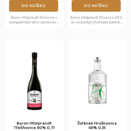
DO KOŠÍKU
DO KOŠÍKU
Baron Hildprandt Slivovice v
Baron Hildprandt Slivovice 50%
kompaktnější láhvi zachovává
je výraznější jihočeská pálenka
charakter čtyřikrát destilované
z vybraných švestek. Po
jihočeské pálenky. Vyrábí...
fermentaci prochází třikrát...
Baron Hildprandt
Žufánek Hruškovica
Třešňovice 50% 0,7l
45% 0,5l