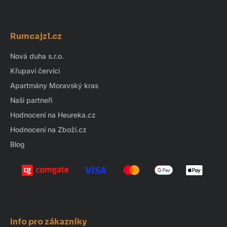
Z
á
Rumcajzl.cz
p
a
Nová duha s.r.o.
t
Křupaví červíci
í
Apartmány Moravský kras
Naši partneři
Hodnocení na Heureka.cz
Hodnocení na Zboží.cz
Blog
Info pro zákazníky