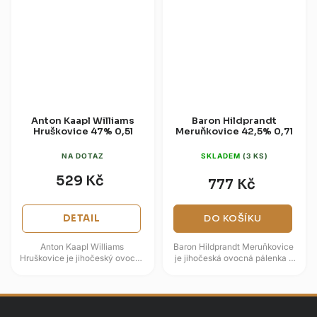
Anton Kaapl Williams
Baron Hildprandt
Hruškovice 47% 0,5l
Meruňkovice 42,5% 0,7l
NA DOTAZ
SKLADEM
(3 KS)
529 Kč
777 Kč
DETAIL
DO KOŠÍKU
Anton Kaapl Williams
Baron Hildprandt Meruňkovice
Hruškovice je jihočeský ovocný
je jihočeská ovocná pálenka s
destilát z Lihovaru Anton Kaapl,
výraznou vůní zralých meruněk.
postavený na hruškách odrůdy...
Čtyřnásobná destilace...