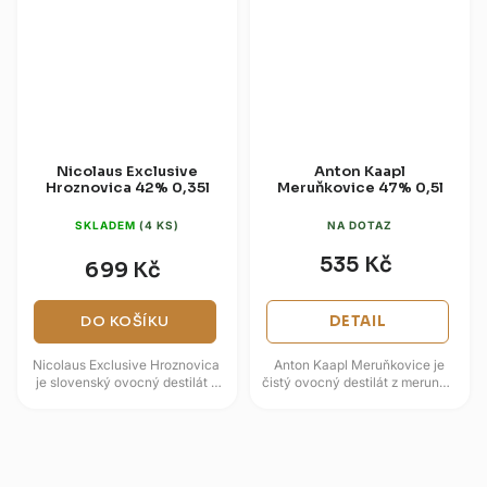
Nicolaus Exclusive
Anton Kaapl
Hroznovica 42% 0,35l
Meruňkovice 47% 0,5l
SKLADEM
(4 KS)
NA DOTAZ
535 Kč
699 Kč
DO KOŠÍKU
DETAIL
Nicolaus Exclusive Hroznovica
Anton Kaapl Meruňkovice je
je slovenský ovocný destilát s
čistý ovocný destilát z meruněk,
muškátovou vůní a jemně
vyrobený kvašením, destilací a
nasládlým chuťovým
ředěním měkkou vodou z 102...
projevem....