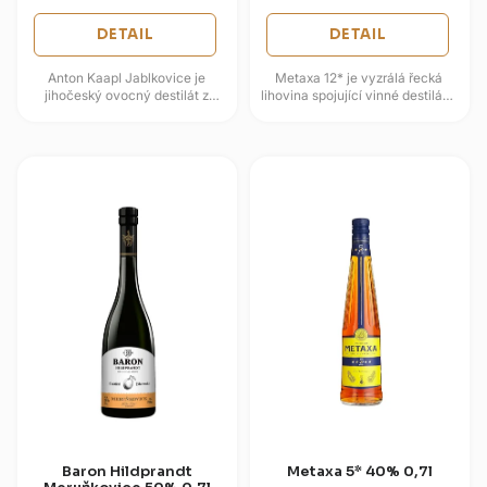
DETAIL
DETAIL
Anton Kaapl Jablkovice je
Metaxa 12* je vyzrálá řecká
jihočeský ovocný destilát z
lihovina spojující vinné destiláty,
Lihovaru Anton Kaapl,
muškátová vína ze Samosu a
postavený na kvašených
středomořské botanicals....
jablkách a čistém...
Baron Hildprandt
Metaxa 5* 40% 0,7l