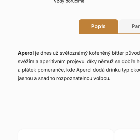
Vždy doručíme
Popis
Pa
Aperol
je dnes už světoznámý kořeněný bitter původem
svěžím a aperitivním projevu, díky němuž se dobře ho
a plátek pomeranče, kde Aperol dodá drinku typickou
jasnou a snadno rozpoznatelnou volbou.