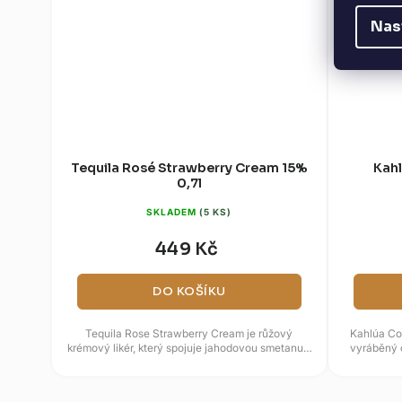
Nas
Tequila Rosé Strawberry Cream 15%
Kahl
0,7l
SKLADEM
(5 KS)
449 Kč
DO KOŠÍKU
Tequila Rose Strawberry Cream je růžový
Kahlúa Cof
krémový likér, který spojuje jahodovou smetanu s
vyráběný 
jemným dotekem tequily....