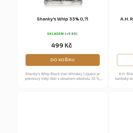
Shanky's Whip 33% 0,7l
A.H. 
SKLADEM
(>5 KS)
499 Kč
DO KOŠÍKU
Shanky’s Whip Black Irish Whiskey Liqueur je
A.H. Rii
prémiový irský likér s obsahem alkoholu 33 %,
karibský bi
který kombinuje drsnou...