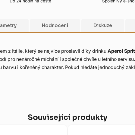
Do 24 hodin na cestě
Spolehlivý e-sho
rametry
Hodnocení
Diskuze
 z Itálie, který se nejvíce proslavil díky drinku
Aperol Spri
dí pro nenáročné míchání i společné chvíle u letního servisu
 barvu i kořeněný charakter. Pokud hledáte jednoduchý zákla
Související produkty