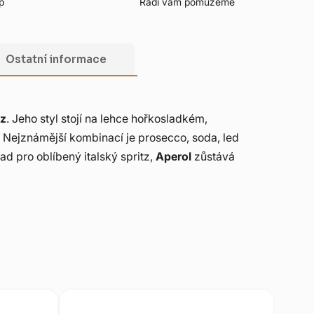
p
Rádi vám pomůžeme
Ostatní informace
tz
. Jeho styl stojí na lehce hořkosladkém,
. Nejznámější kombinací je prosecco, soda, led
d pro oblíbený italský spritz,
Aperol
zůstává