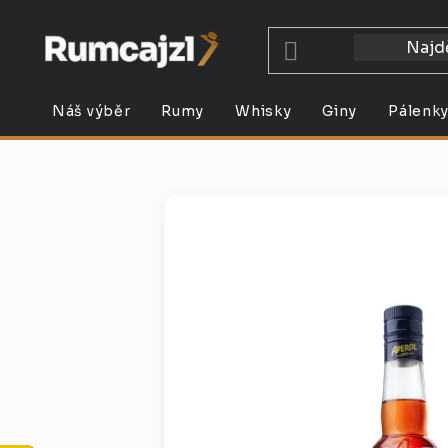
Přejít
na
obsah
Náš výběr
Rumy
Whisky
Giny
Pálenk