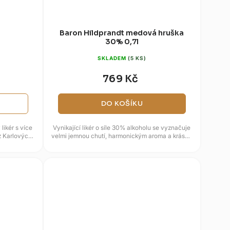
Baron Hildprandt medová hruška
30% 0,7l
SKLADEM
(5 KS)
769 Kč
DO KOŠÍKU
likér s více
Vynikající likér o síle 30% alkoholu se vyznačuje
 z Karlových
velmi jemnou chutí, harmonickým aroma a krásně
hřejivým závěrem,...