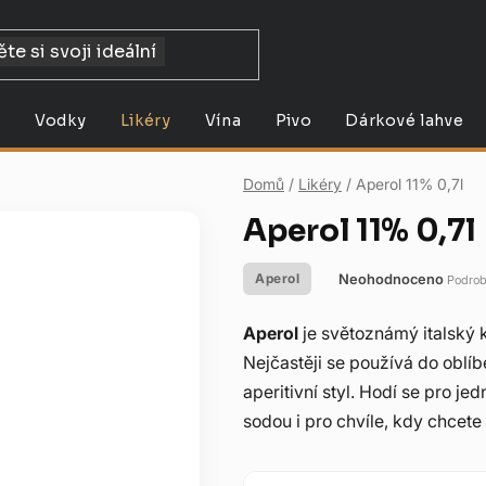
y
Vodky
Likéry
Vína
Pivo
Dárkové lahve
Domů
/
Likéry
/
Aperol 11% 0,7l
Aperol 11% 0,7l
Neohodnoceno
Aperol
Podrob
Průměrné
hodnocení
Aperol
je světoznámý italský 
produktu
Nejčastěji se používá do oblí
je
aperitivní styl. Hodí se pro j
0,0
sodou i pro chvíle, kdy chcete
z
5