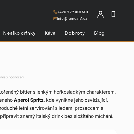
+420 777 401 501
info@rumcajzl.cz
NÁKU
Nealko drinky
Káva
Dobroty
Blog
nosti hodnocení
kořeněný bitter s lehkým hořkosladkým charakterem.
beného
Aperol Spritz
, kde vynikne jeho osvěžující,
ednoduché letní servírování s ledem, proseccem a
 připravit známý italský drink bez složitého míchání.