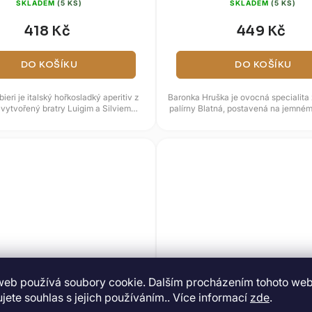
SKLADEM
(5 KS)
SKLADEM
(5 KS)
418 Kč
449 Kč
DO KOŠÍKU
DO KOŠÍKU
ieri je italský hořkosladký aperitiv z
Baronka Hruška je ovocná specialit
vytvořený bratry Luigim a Silviem
palírny Blatná, postavená na jemné
Barbieri v roce 1919....
projevu a kulatějším...
web používá soubory cookie. Dalším procházením tohoto we
jete souhlas s jejich používáním.. Více informací
zde
.