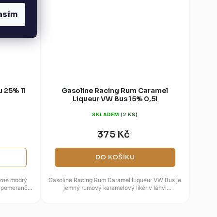
asím
u 25% 1l
Gasoline Racing Rum Caramel
Liqueur VW Bus 15% 0,5l
SKLADEM
(2 KS)
375 Kč
DO KOŠÍKU
azně modrý
Gasoline Racing Rum Caramel Liqueur VW Bus je
ch pomerančů,
jemný rumový karamelový likér v láhvi
inspirované motoristickým světem....