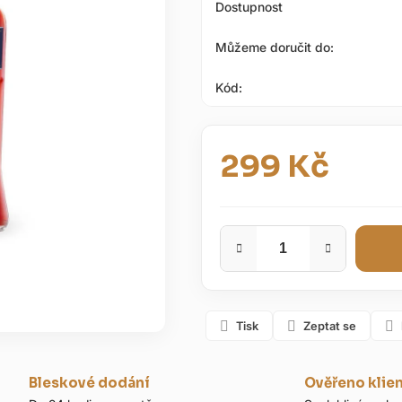
Dostupnost
hvězdiček.
Můžeme doručit do:
Kód:
299 Kč
Měrná cena:
Tisk
Zeptat se
Bleskové dodání
Ověřeno klie