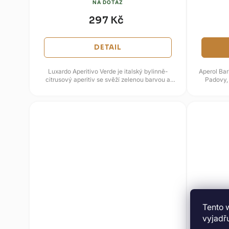
NA DOTAZ
297 Kč
DETAIL
Luxardo Aperitivo Verde je italský bylinně-
Aperol Barb
citrusový aperitiv se svěží zelenou barvou a
Padovy, 
jemně hořkosladkým profilem....
Tento 
vyjadřu