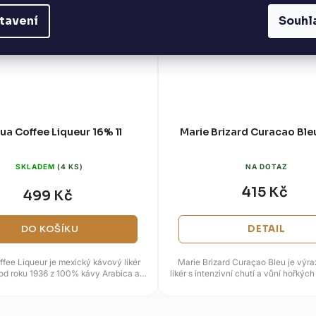
tavení
Souhl
ua Coffee Liqueur 16% 1l
Marie Brizard Curacao Ble
SKLADEM
(4 KS)
NA DOTAZ
415 Kč
499 Kč
DO KOŠÍKU
DETAIL
fee Liqueur je mexický kávový likér
Marie Brizard Curaçao Bleu je výr
od roku 1936 z 100% kávy Arabica a
likér s intenzivní chutí a vůní hořký
rumu. Nabízí hladký profil...
který se vyrábí podle...