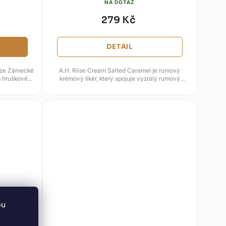
NA DOTAZ
279 Kč
DETAIL
a ze Zámecké
A.H. Riise Cream Salted Caramel je rumový
m hruškovém
krémový likér, který spojuje vyzrálý rumový
základ, smetanu, karamel a...
bu